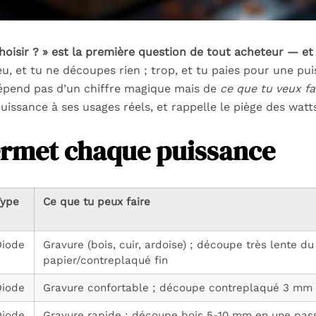
hoisir ? » est la première question de tout acheteur — et
, et tu ne découpes rien ; trop, et tu paies pour une pui
pend pas d’un chiffre magique mais de
ce que tu veux fa
issance à ses usages réels, et rappelle le piège des watt
ermet chaque puissance
Type
Ce que tu peux faire
Diode
Gravure (bois, cuir, ardoise) ; découpe très lente du
papier/contreplaqué fin
Diode
Gravure confortable ; découpe contreplaqué 3 mm
Diode
Gravure rapide ; découpe bois 5-10 mm en une pas