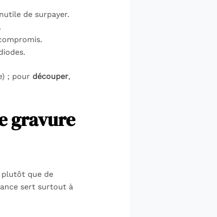
nutile de surpayer.
.
 compromis.
diodes.
e) ; pour
découper
,
e gravure
plutôt que de
sance sert surtout à