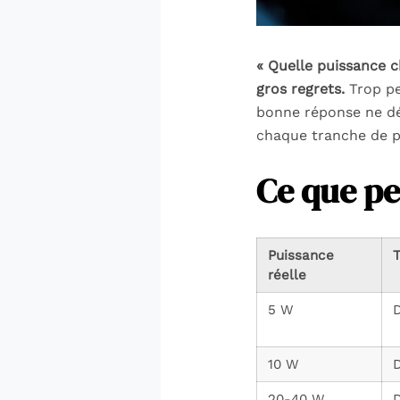
« Quelle puissance c
gros regrets.
Trop peu
bonne réponse ne dé
chaque tranche de pu
Ce que p
Puissance
réelle
5 W
10 W
20-40 W