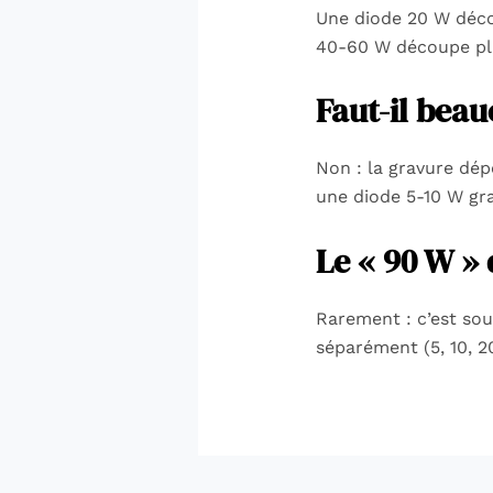
Une diode 20 W décou
40-60 W découpe plus
Faut-il bea
Non : la gravure dép
une diode 5-10 W gr
Le « 90 W » d
Rarement : c’est sou
séparément (5, 10, 2