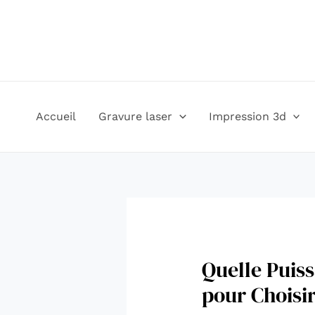
Aller
Navigation
au
des
contenu
articles
Accueil
Gravure laser
Impression 3d
Quelle Puis
pour Choisi