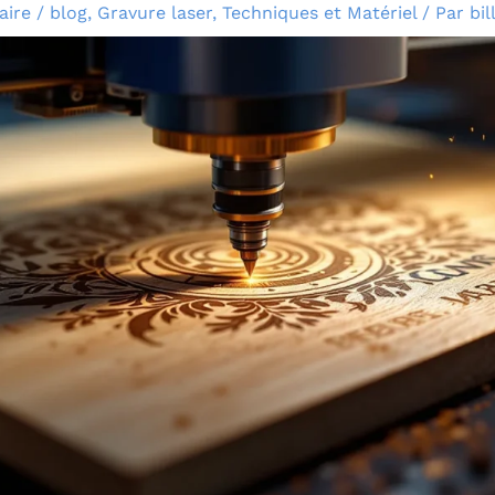
aire
/
blog
,
Gravure laser
,
Techniques et Matériel
/ Par
bil