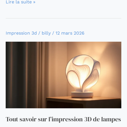
Lire la suite »
Tout
Impression 3d
/
billy
/
12 mars 2026
savoir
sur
l’impression
3D
de
lampes
Tout savoir sur l’impression 3D de lampes