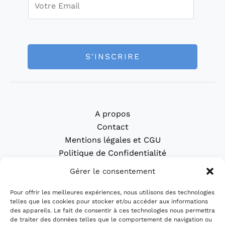
m
a
i
l
S'INSCRIRE
*
A propos
Contact
Mentions légales et CGU
Politique de Confidentialité
Politique de cookies (UE)
Gérer le consentement
Accueil
Pour offrir les meilleures expériences, nous utilisons des technologies
blog
telles que les cookies pour stocker et/ou accéder aux informations
Gravure laser
des appareils. Le fait de consentir à ces technologies nous permettra
de traiter des données telles que le comportement de navigation ou
Impression 3d