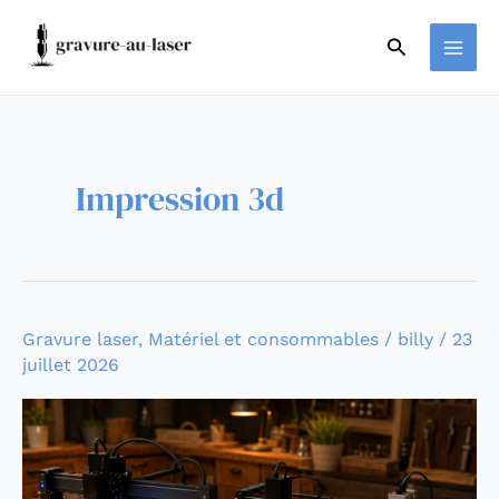
Aller
Pagination
MAI
au
d’article
Rechercher
ME
contenu
Impression 3d
Comparatif
Gravure laser
,
Matériel et consommables
/
billy
/
23
juillet 2026
graveur
laser
pas
cher
: