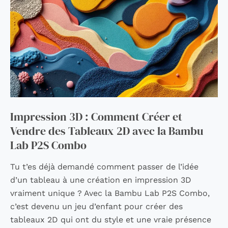
Créer
et
Vendre
des
Tableaux
2D
avec
la
Bambu
Impression 3D : Comment Créer et
Lab
Vendre des Tableaux 2D avec la Bambu
P2S
Lab P2S Combo
Combo
Tu t’es déjà demandé comment passer de l’idée
d’un tableau à une création en impression 3D
vraiment unique ? Avec la Bambu Lab P2S Combo,
c’est devenu un jeu d’enfant pour créer des
tableaux 2D qui ont du style et une vraie présence