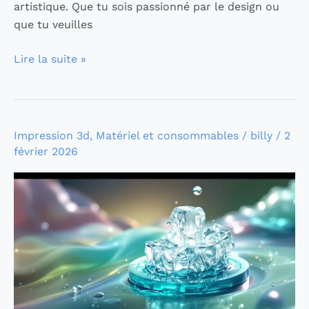
artistique. Que tu sois passionné par le design ou
que tu veuilles
Lire la suite »
Impression
Impression 3d
,
Matériel et consommables
/
billy
/
2
février 2026
3D
de
Silicone
en
Suspension
dans
un
Gel
: