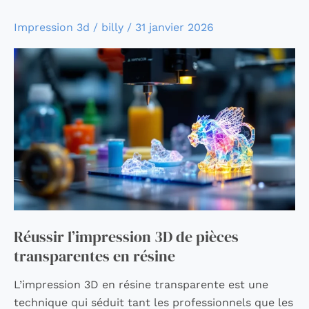
Réussir
Impression 3d
/
billy
/
31 janvier 2026
l’impression
3D
de
pièces
transparentes
en
résine
Réussir l’impression 3D de pièces
transparentes en résine
L’impression 3D en résine transparente est une
technique qui séduit tant les professionnels que les