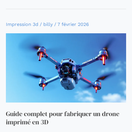
Guide
Impression 3d
/
billy
/
7 février 2026
complet
pour
fabriquer
un
drone
imprimé
en
3D
Guide complet pour fabriquer un drone
imprimé en 3D