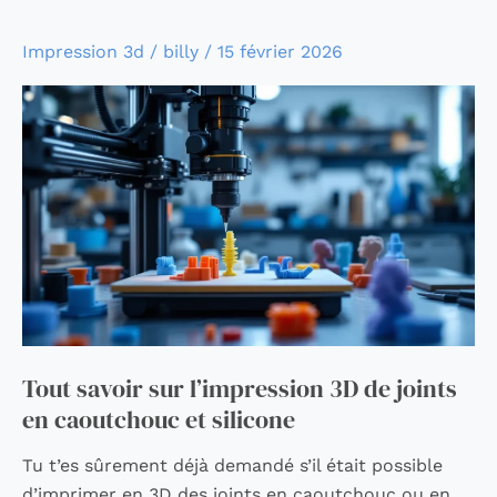
Tout
Impression 3d
/
billy
/
15 février 2026
savoir
sur
l’impression
3D
de
joints
en
caoutchouc
et
silicone
Tout savoir sur l’impression 3D de joints
en caoutchouc et silicone
Tu t’es sûrement déjà demandé s’il était possible
d’imprimer en 3D des joints en caoutchouc ou en