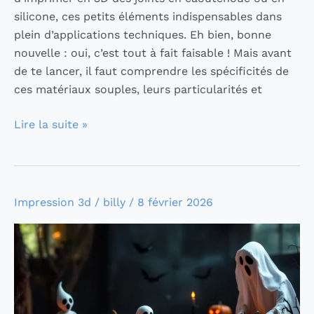
silicone, ces petits éléments indispensables dans
plein d’applications techniques. Eh bien, bonne
nouvelle : oui, c’est tout à fait faisable ! Mais avant
de te lancer, il faut comprendre les spécificités de
ces matériaux souples, leurs particularités et
Lire la suite »
Idées
Impression 3d
/
billy
/
8 février 2026
d’impression
3D
pour
Halloween
:
Décoration,