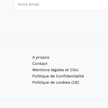
E
m
a
i
l
*
A propos
Contact
Mentions légales et CGU
Politique de Confidentialité
Politique de cookies (UE)