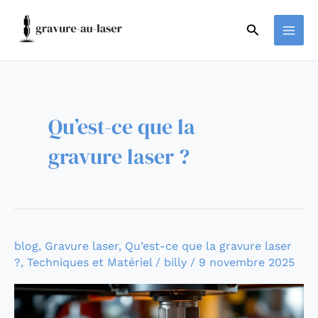
Aller
MAI
au
Rechercher
ME
contenu
Qu’est-ce que la
gravure laser ?
Tout
blog
,
Gravure laser
,
Qu’est-ce que la gravure laser
?
,
Techniques et Matériel
/
billy
/
9 novembre 2025
savoir
sur
la