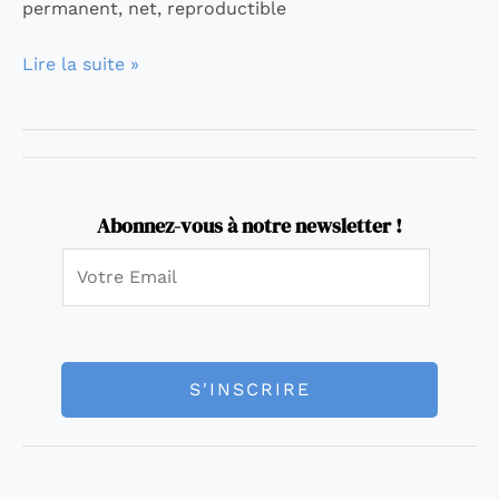
permanent, net, reproductible
Lire la suite »
Abonnez-vous à notre newsletter !
E
m
a
i
l
S'INSCRIRE
*