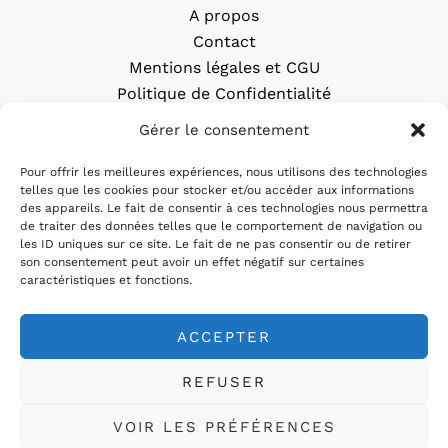
A propos
Contact
Mentions légales et CGU
Politique de Confidentialité
Politique de cookies (UE)
Gérer le consentement
Accueil
Pour offrir les meilleures expériences, nous utilisons des technologies
blog
telles que les cookies pour stocker et/ou accéder aux informations
Gravure laser
des appareils. Le fait de consentir à ces technologies nous permettra
de traiter des données telles que le comportement de navigation ou
Impression 3d
les ID uniques sur ce site. Le fait de ne pas consentir ou de retirer
CNC & Fraisage
son consentement peut avoir un effet négatif sur certaines
caractéristiques et fonctions.
Projets DIY
ACCEPTER
REFUSER
VOIR LES PRÉFÉRENCES
Copyright © 2026 gravure au laser | Powered by gravure au laser