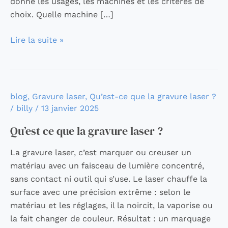
donne les usages, les machines et les critères de
choix. Quelle machine […]
Lire la suite »
Qu’est
blog
,
Gravure laser
,
Qu’est-ce que la gravure laser ?
/
billy
/
13 janvier 2025
ce
que
Qu’est ce que la gravure laser ?
la
gravure
La gravure laser, c’est marquer ou creuser un
laser
matériau avec un faisceau de lumière concentré,
?
sans contact ni outil qui s’use. Le laser chauffe la
surface avec une précision extrême : selon le
matériau et les réglages, il la noircit, la vaporise ou
la fait changer de couleur. Résultat : un marquage