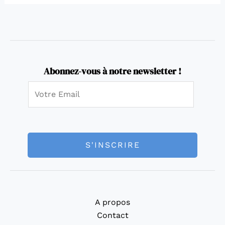
Abonnez-vous à notre newsletter !
E
m
a
i
l
S'INSCRIRE
*
A propos
Contact