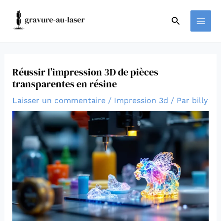
Aller
Navigation
MAI
au
des
Rechercher
ME
contenu
articles
Réussir l’impression 3D de pièces
transparentes en résine
Laisser un commentaire
/
Impression 3d
/ Par
billy